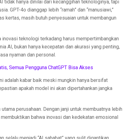
I tidak hanya dinilai dari kecanggihan teknologinya, tapi
nusia. GPT-4o dianggap lebih “ramah” dan “manusiawi,”
atas kertas, masih butuh penyesuaian untuk membangun
 inovasi teknologi terkadang harus mempertimbangkan
ia AI, bukan hanya kecepatan dan akurasi yang penting,
rasa nyaman dan personal.
atis, Semua Pengguna ChatGPT Bisa Akses
ni adalah kabar baik meski mungkin hanya bersifat
astian apakah model ini akan dipertahankan jangka
s utama perusahaan. Dengan janji untuk membuatnya lebih
a membuktikan bahwa inovasi dan kedekatan emosional
 selalu menjadi “AI sahabat” yang sulit digantikan.