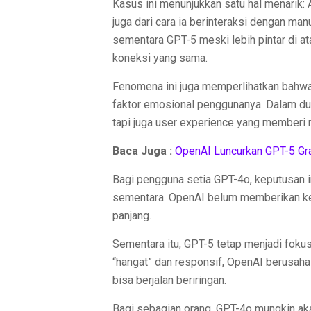
Kasus ini menunjukkan satu hal menarik: A
juga dari cara ia berinteraksi dengan ma
sementara GPT-5 meski lebih pintar di 
koneksi yang sama.
Fenomena ini juga memperlihatkan bahwa
faktor emosional penggunanya. Dalam dun
tapi juga user experience yang memberi 
Baca Juga :
OpenAI Luncurkan GPT-5 Gr
Bagi pengguna setia GPT-4o, keputusan i
sementara. OpenAI belum memberikan kep
panjang.
Sementara itu, GPT-5 tetap menjadi foku
“hangat” dan responsif, OpenAI berusah
bisa berjalan beriringan.
Bagi sebagian orang, GPT-4o mungkin akan