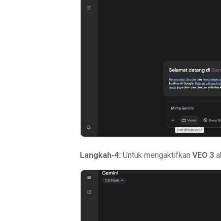
Langkah-4:
Untuk mengaktifkan
VEO 3
a