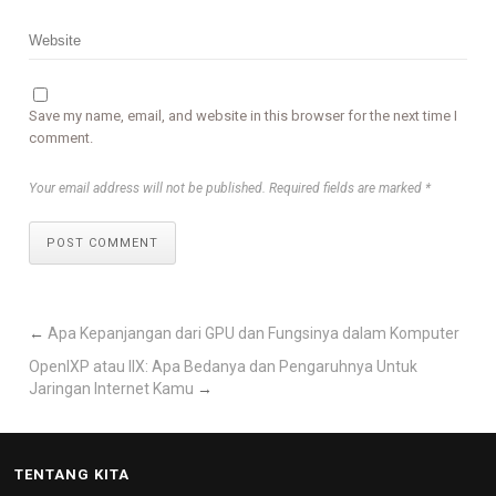
Save my name, email, and website in this browser for the next time I
comment.
Your email address will not be published. Required fields are marked *
POST COMMENT
←
Apa Kepanjangan dari GPU dan Fungsinya dalam Komputer
OpenIXP atau IIX: Apa Bedanya dan Pengaruhnya Untuk
Jaringan Internet Kamu
→
TENTANG KITA