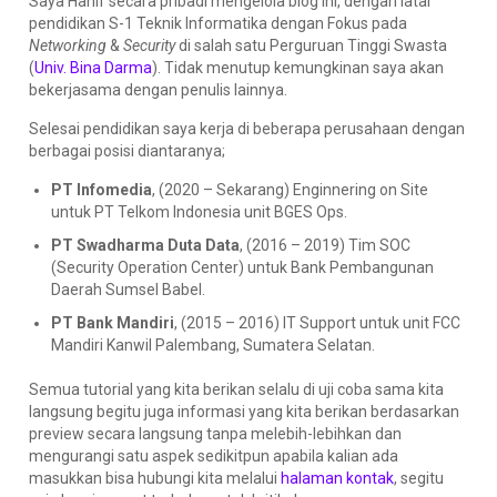
Saya Hanif secara pribadi mengelola blog ini, dengan latar
pendidikan S-1 Teknik Informatika dengan Fokus pada
Networking
&
Security
di salah satu Perguruan Tinggi Swasta
(
Univ. Bina Darma
). Tidak menutup kemungkinan saya akan
bekerjasama dengan penulis lainnya.
Selesai pendidikan saya kerja di beberapa perusahaan dengan
berbagai posisi diantaranya;
PT Infomedia
, (2020 – Sekarang) Enginnering on Site
untuk PT Telkom Indonesia unit BGES Ops.
PT Swadharma Duta Data
, (2016 – 2019) Tim SOC
(Security Operation Center) untuk Bank Pembangunan
Daerah Sumsel Babel.
PT Bank Mandiri
, (2015 – 2016) IT Support untuk unit FCC
Mandiri Kanwil Palembang, Sumatera Selatan.
Semua tutorial yang kita berikan selalu di uji coba sama kita
langsung begitu juga informasi yang kita berikan berdasarkan
preview secara langsung tanpa melebih-lebihkan dan
mengurangi satu aspek sedikitpun apabila kalian ada
masukkan bisa hubungi kita melalui
halaman kontak
, segitu