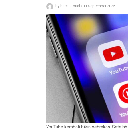
by
bacatutorial
/
11 September 2025
YouTube kembali bikin gebrakan. Setelah l