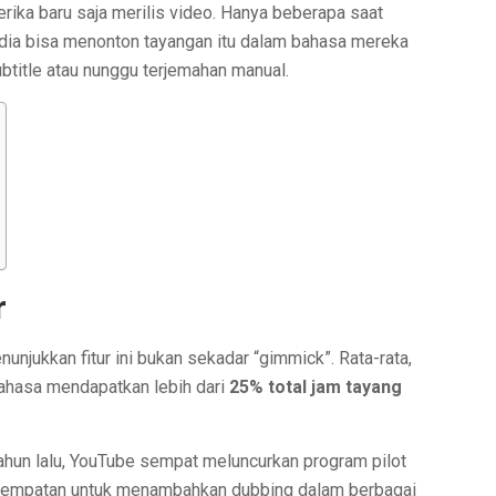
rika baru saja merilis video. Hanya beberapa saat
India bisa menonton tayangan itu dalam bahasa mereka
subtitle atau nunggu terjemahan manual.
r
unjukkan fitur ini bukan sekadar “gimmick”. Rata-rata,
ahasa mendapatkan lebih dari
25% total jam tayang
 tahun lalu, YouTube sempat meluncurkan program pilot
 kesempatan untuk menambahkan dubbing dalam berbagai