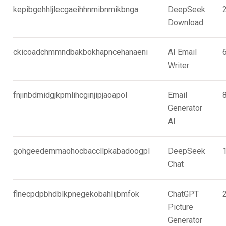
kepibgehhljlecgaeihhnmibnmikbnga
DeepSeek
Download
ckicoadchmmndbakbokhapncehanaeni
AI Email
Writer
fnjinbdmidgjkpmlihcginjipjaoapol
Email
Generator
AI
gohgeedemmaohocbaccllpkabadoogpl
DeepSeek
Chat
flnecpdpbhdblkpnegekobahlijbmfok
ChatGPT
Picture
Generator