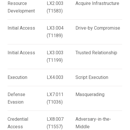
Resource
LX2.003
Acquire Infrastructure
Development
(T1583)
Initial Access
LX3.004
Drive-by Compromise
(T1189)
Initial Access
LX3.003
Trusted Relationship
(T1199)
Execution
LX4.003
Script Execution
Defense
LX7.011
Masquerading
Evasion
(T1036)
Credential
LX8.007
Adversary-in-the-
Access
(T1557)
Middle