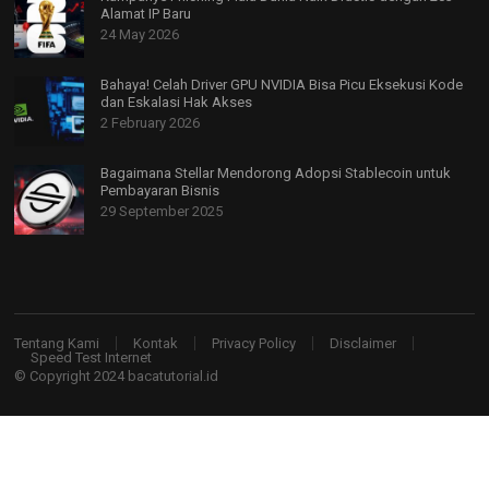
Alamat IP Baru
24 May 2026
Bahaya! Celah Driver GPU NVIDIA Bisa Picu Eksekusi Kode
dan Eskalasi Hak Akses
2 February 2026
Bagaimana Stellar Mendorong Adopsi Stablecoin untuk
Pembayaran Bisnis
29 September 2025
Tentang Kami
Kontak
Privacy Policy
Disclaimer
Speed Test Internet
© Copyright 2024
bacatutorial.id