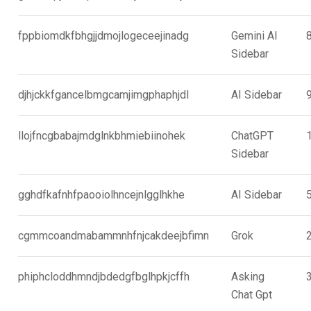
fppbiomdkfbhgjjdmojlogeceejinadg
Gemini AI
Sidebar
djhjckkfgancelbmgcamjimgphaphjdl
AI Sidebar
llojfncgbabajmdglnkbhmiebiinohek
ChatGPT
Sidebar
gghdfkafnhfpaooiolhncejnlgglhkhe
AI Sidebar
cgmmcoandmabammnhfnjcakdeejbfimn
Grok
phiphcloddhmndjbdedgfbglhpkjcffh
Asking
Chat Gpt