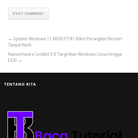
POST COMMENT
←
Update Windows 11 KB5077181 Bikin Perangkat Restart
Tanpa Henti
Ransomware LockBit 5.0 Targetkan Windows, Linux hingga
ESXi
→
TENTANG KITA