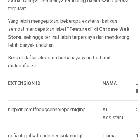
sama
. Artinya? Semuanya terhubung dalam satu operasi
terpusat.
Yang lebih mengejutkan, beberapa ekstensi bahkan
sempat mendapatkan label
“Featured” di Chrome Web
Store
, sehingga terlihat lebih terpercaya dan mendorong
lebih banyak unduhan.
Berikut daftar ekstensi berbahaya yang berhasil
diidentifikasi:
EXTENSION ID
NAMA
nlhpidbjmmffhoogcennoiopekbiglbp
AI
Assistant
gcfianbpjcfkafpiadmheejkokcmdkjl
Llama