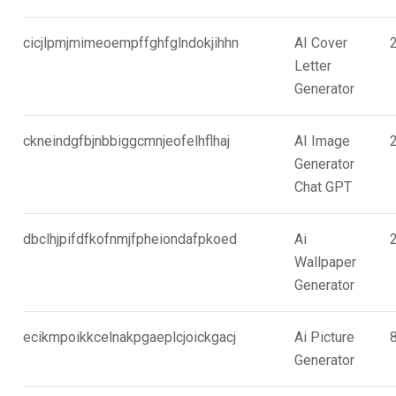
cicjlpmjmimeoempffghfglndokjihhn
AI Cover
Letter
Generator
ckneindgfbjnbbiggcmnjeofelhflhaj
AI Image
Generator
Chat GPT
dbclhjpifdfkofnmjfpheiondafpkoed
Ai
Wallpaper
Generator
ecikmpoikkcelnakpgaeplcjoickgacj
Ai Picture
Generator