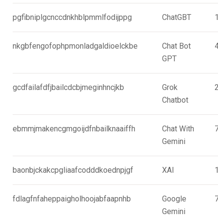
pgfibniplgcnccdnkhblpmmlfodijppg
ChatGBT
nkgbfengofophpmonladgaldioelckbe
Chat Bot
GPT
gcdfailafdfjbailcdcbjmeginhncjkb
Grok
Chatbot
ebmmjmakencgmgoijdfnbailknaaiffh
Chat With
Gemini
baonbjckakcpgliaafcodddkoednpjgf
XAI
fdlagfnfaheppaigholhoojabfaapnhb
Google
Gemini