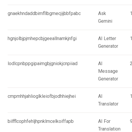
gnaekhndaddbimfllbgmecjijbbfpabc
Ask
Gemini
hgnjolbjpjmhepcbjgeeallnamkjnfgi
AI Letter
Generator
lodlcpnbppgipaimgbjgniokjcnpiiad
AI
Message
Generator
cmpmhhjahlioglkleiofbjodhhiejhei
AI
Translator
bilfflcophfehljhpnklmcelkoiffapb
AI For
Translation