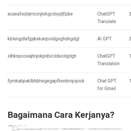
acaeafediijmccnjlokgcdiojiljfpbe
ChatGPT
Translate
kblengdlefjpjkekanpoidgoghdngdgl
AI GPT
idhknpoceajhnjokpnbicildeoligdgh
ChatGPT
Translation
fpmkabpaklbhbhegegapfkenkmpipick
Chat GPT
for Gmail
Bagaimana Cara Kerjanya?