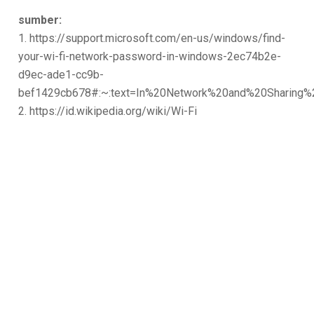
sumber:
1. https://support.microsoft.com/en-us/windows/find-
your-wi-fi-network-password-in-windows-2ec74b2e-
d9ec-ade1-cc9b-
bef1429cb678#:~:text=In%20Network%20and%20Sharing%
2. https://id.wikipedia.org/wiki/Wi-Fi