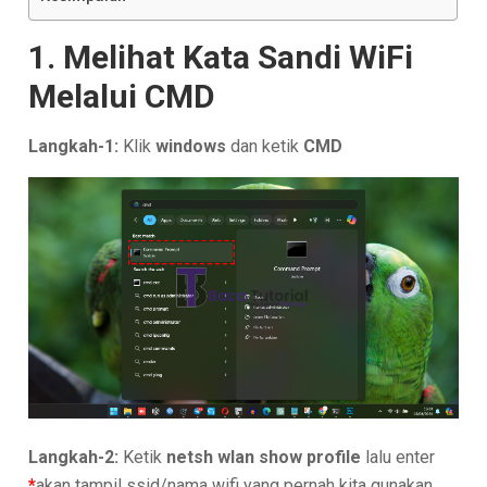
1. Melihat Kata Sandi WiFi
Melalui CMD
Langkah-1:
Klik
windows
dan ketik
CMD
Langkah-2:
Ketik
netsh wlan show profile
lalu enter
*
akan tampil ssid/nama wifi yang pernah kita gunakan