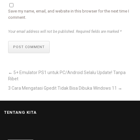
Save my name, email, and website in this browser for the next time I
comment.
Your email address will not be published. Required fields are marked *
POST COMMENT
←
5+ Emulator PS1 untuk PC/Android Selalu Update! Tanpa
Ribet
3 Cara Mengatasi Gpedit Tidak Bisa Dibuka Windows 11
→
TENTANG KITA