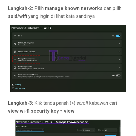
Langkah-2:
Pilih
manage known networks
dan pilih
ssid/wifi
yang ingin di lihat kata sandinya
Langkah-3:
Klik tanda panah (>)
scroll
kebawah cari
view wi-fi security key
»
view