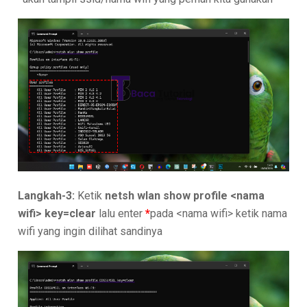
Langkah-3:
Ketik
netsh wlan show profile <nama
wifi> key=clear
lalu enter
*
pada <nama wifi> ketik nama
wifi yang ingin dilihat sandinya