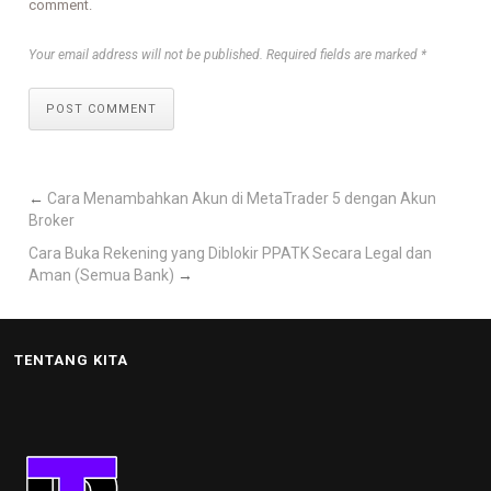
comment.
Your email address will not be published. Required fields are marked *
POST COMMENT
←
Cara Menambahkan Akun di MetaTrader 5 dengan Akun
Broker
Cara Buka Rekening yang Diblokir PPATK Secara Legal dan
Aman (Semua Bank)
→
TENTANG KITA