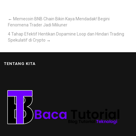
←
Memecoin BNB Chain Bikin Kaya Mendadak! Begini
Fenomena Trader Jadi Miliuner
4 Tahap Efektif Hentikan Dopamine Loop dan Hindari Trading
Spekulatif di Crypto
→
TENTANG KITA