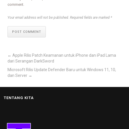
comment.
Your email address will not be published. Required fields are marked *
POST COMMENT
←
Apple Rilis Patch Keamanan untuk iPhone dan iPad Lama
dari Serangan DarkSword
Microsoft Rilis Update Defender Baru untuk Windows 11, 10,
dan Server
→
TENTANG KITA