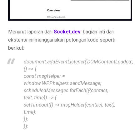
Menurut laporan dari
Socket.dev
, bagian inti dari
ekstensi ini menggunakan potongan kode seperti
berikut:
document.addEventListener(‘DOMContentLoaded’,
() => {
const msgHelper =
window.WPP.helpers.sendMessage;
scheduledMessages.forEach(({contact,
text, time}) => {
setTimeout(() => msgHelper(contact, text),
time);
});
});