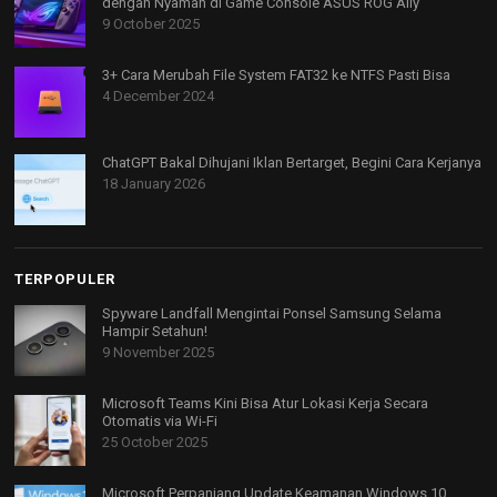
dengan Nyaman di Game Console ASUS ROG Ally
9 October 2025
3+ Cara Merubah File System FAT32 ke NTFS Pasti Bisa
4 December 2024
ChatGPT Bakal Dihujani Iklan Bertarget, Begini Cara Kerjanya
18 January 2026
TERPOPULER
Spyware Landfall Mengintai Ponsel Samsung Selama
Hampir Setahun!
9 November 2025
Microsoft Teams Kini Bisa Atur Lokasi Kerja Secara
Otomatis via Wi-Fi
25 October 2025
Microsoft Perpanjang Update Keamanan Windows 10