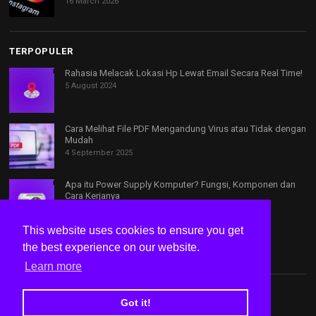
16 March 2026
TERPOPULER
Rahasia Melacak Lokasi Hp Lewat Email Secara Real Time!
5 August 2024
Cara Melihat File PDF Mengandung Virus atau Tidak dengan
Mudah
4 September 2025
Apa itu Power Supply Komputer? Fungsi, Komponen dan
Cara Kerjanya
29 May 2025
This website uses cookies to ensure you get
the best experience on our website.
Learn more
Tentang Kami
Kontak
Privacy Policy
Disclaimer
Got it!
Speed Test Internet
© Copyright 2024
bacatutorial.id