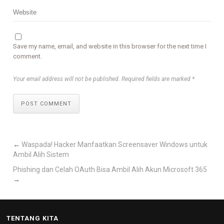
Save my name, email, and website in this browser for the next time I
comment.
Your email address will not be published. Required fields are marked *
POST COMMENT
←
Waspada! Hacker Manfaatkan Screensaver Windows untuk
Ambil Alih Sistem
Phishing dan Celah OAuth Bisa Ambil Alih Akun Microsoft 365
→
TENTANG KITA