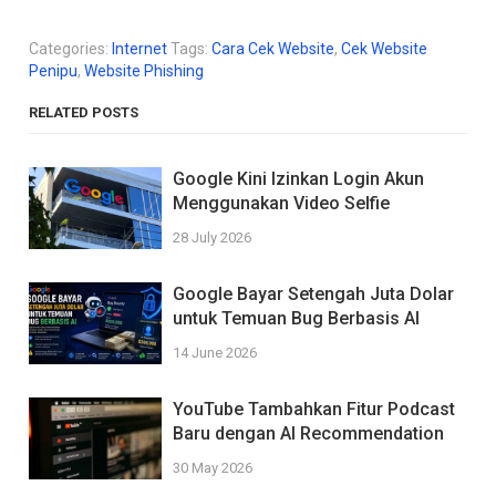
Categories:
Internet
Tags:
Cara Cek Website
,
Cek Website
Penipu
,
Website Phishing
RELATED POSTS
Google Kini Izinkan Login Akun
Menggunakan Video Selfie
28 July 2026
Google Bayar Setengah Juta Dolar
untuk Temuan Bug Berbasis AI
14 June 2026
YouTube Tambahkan Fitur Podcast
Baru dengan AI Recommendation
30 May 2026