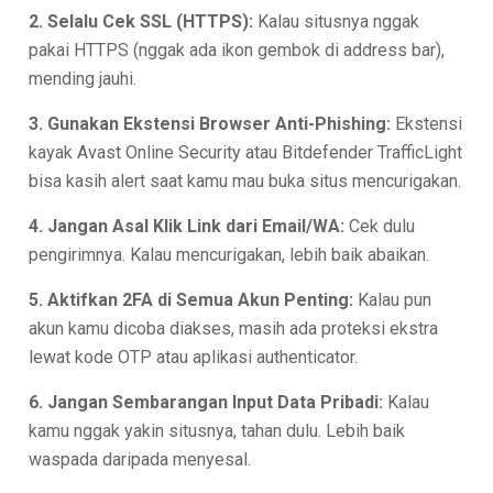
2. Selalu Cek SSL (HTTPS):
Kalau situsnya nggak
pakai HTTPS (nggak ada ikon gembok di address bar),
mending jauhi.
3. Gunakan Ekstensi Browser Anti-Phishing:
Ekstensi
kayak Avast Online Security atau Bitdefender TrafficLight
bisa kasih alert saat kamu mau buka situs mencurigakan.
4. Jangan Asal Klik Link dari Email/WA:
Cek dulu
pengirimnya. Kalau mencurigakan, lebih baik abaikan.
5. Aktifkan 2FA di Semua Akun Penting:
Kalau pun
akun kamu dicoba diakses, masih ada proteksi ekstra
lewat kode OTP atau aplikasi authenticator.
6. Jangan Sembarangan Input Data Pribadi:
Kalau
kamu nggak yakin situsnya, tahan dulu. Lebih baik
waspada daripada menyesal.