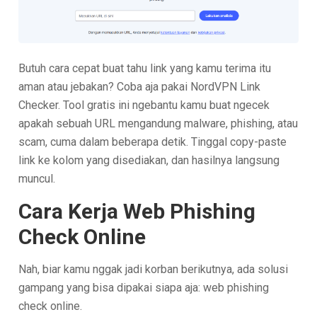
Butuh cara cepat buat tahu link yang kamu terima itu
aman atau jebakan? Coba aja pakai NordVPN Link
Checker. Tool gratis ini ngebantu kamu buat ngecek
apakah sebuah URL mengandung malware, phishing, atau
scam, cuma dalam beberapa detik. Tinggal copy-paste
link ke kolom yang disediakan, dan hasilnya langsung
muncul.
Cara Kerja Web Phishing
Check Online
Nah, biar kamu nggak jadi korban berikutnya, ada solusi
gampang yang bisa dipakai siapa aja: web phishing
check online.