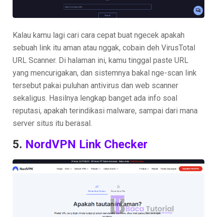
Kalau kamu lagi cari cara cepat buat ngecek apakah
sebuah link itu aman atau nggak, cobain deh VirusTotal
URL Scanner. Di halaman ini, kamu tinggal paste URL
yang mencurigakan, dan sistemnya bakal nge-scan link
tersebut pakai puluhan antivirus dan web scanner
sekaligus. Hasilnya lengkap banget ada info soal
reputasi, apakah terindikasi malware, sampai dari mana
server situs itu berasal.
5.
NordVPN Link Checker