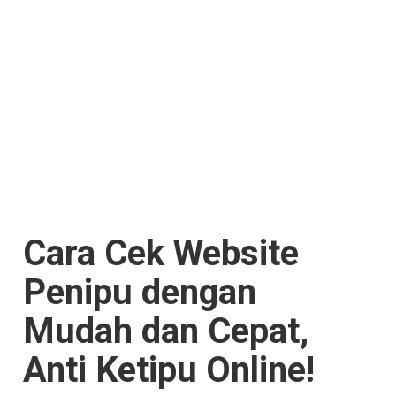
Cara Cek Website
Penipu dengan
Mudah dan Cepat,
Anti Ketipu Online!