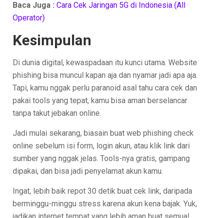
Baca Juga :
Cara Cek Jaringan 5G di Indonesia (All
Operator)
Kesimpulan
Di dunia digital, kewaspadaan itu kunci utama. Website
phishing bisa muncul kapan aja dan nyamar jadi apa aja.
Tapi, kamu nggak perlu paranoid asal tahu cara cek dan
pakai tools yang tepat, kamu bisa aman berselancar
tanpa takut jebakan online.
Jadi mulai sekarang, biasain buat web phishing check
online sebelum isi form, login akun, atau klik link dari
sumber yang nggak jelas. Tools-nya gratis, gampang
dipakai, dan bisa jadi penyelamat akun kamu.
Ingat, lebih baik repot 30 detik buat cek link, daripada
berminggu-minggu stress karena akun kena bajak. Yuk,
jadikan internet tempat yang lebih aman buat semua!