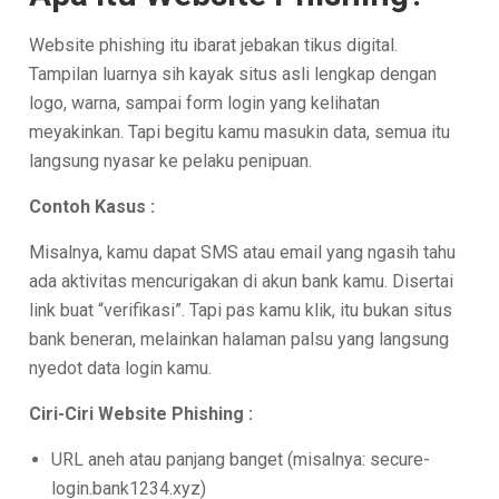
Website phishing itu ibarat jebakan tikus digital.
Tampilan luarnya sih kayak situs asli lengkap dengan
logo, warna, sampai form login yang kelihatan
meyakinkan. Tapi begitu kamu masukin data, semua itu
langsung nyasar ke pelaku penipuan.
Contoh Kasus :
Misalnya, kamu dapat SMS atau email yang ngasih tahu
ada aktivitas mencurigakan di akun bank kamu. Disertai
link buat “verifikasi”. Tapi pas kamu klik, itu bukan situs
bank beneran, melainkan halaman palsu yang langsung
nyedot data login kamu.
Ciri-Ciri Website Phishing :
URL aneh atau panjang banget (misalnya: secure-
login.bank1234.xyz)