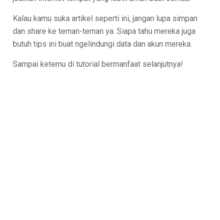
Kalau kamu suka artikel seperti ini, jangan lupa simpan
dan share ke teman-teman ya. Siapa tahu mereka juga
butuh tips ini buat ngelindungi data dan akun mereka.
Sampai ketemu di tutorial bermanfaat selanjutnya!