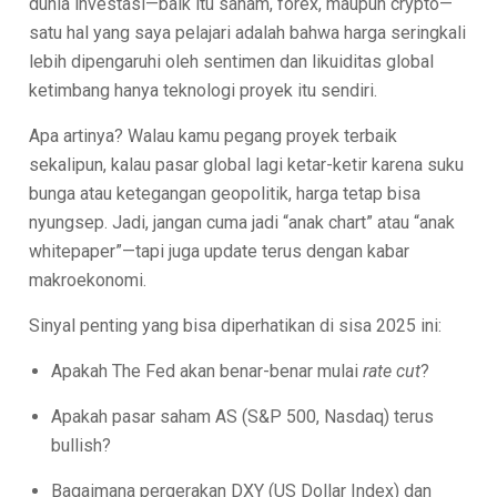
dunia investasi—baik itu saham, forex, maupun crypto—
satu hal yang saya pelajari adalah bahwa harga seringkali
lebih dipengaruhi oleh sentimen dan likuiditas global
ketimbang hanya teknologi proyek itu sendiri.
Apa artinya? Walau kamu pegang proyek terbaik
sekalipun, kalau pasar global lagi ketar-ketir karena suku
bunga atau ketegangan geopolitik, harga tetap bisa
nyungsep. Jadi, jangan cuma jadi “anak chart” atau “anak
whitepaper”—tapi juga update terus dengan kabar
makroekonomi.
Sinyal penting yang bisa diperhatikan di sisa 2025 ini:
Apakah The Fed akan benar-benar mulai
rate cut
?
Apakah pasar saham AS (S&P 500, Nasdaq) terus
bullish?
Bagaimana pergerakan DXY (US Dollar Index) dan