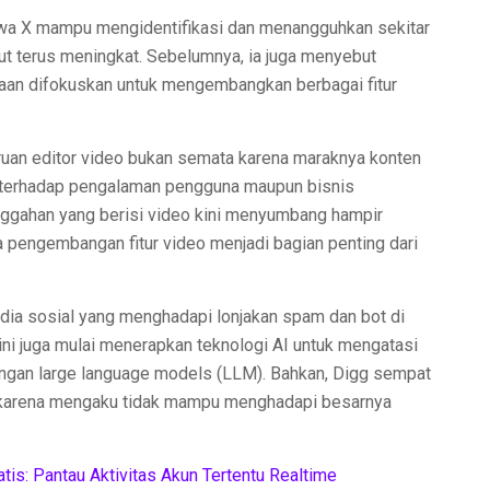
hwa X mampu mengidentifikasi dan menangguhkan sekitar
but terus meningkat. Sebelumnya, ia juga menyebut
haan difokuskan untuk mengembangkan berbagai fitur
an editor video bukan semata karena maraknya konten
f terhadap pengalaman pengguna maupun bisnis
ggahan yang berisi video kini menyumbang hampir
ga pengembangan fitur video menjadi bagian penting dari
edia sosial yang menghadapi lonjakan spam dan bot di
ini juga mulai menerapkan teknologi AI untuk mengatasi
ngan large language models (LLM). Bahkan, Digg sempat
i karena mengaku tidak mampu menghadapi besarnya
atis: Pantau Aktivitas Akun Tertentu Realtime