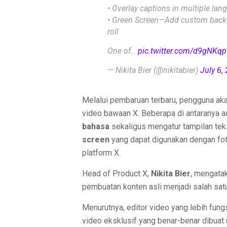
• Overlay captions in multiple la
• Green Screen—Add custom backg
roll
One of…
pic.twitter.com/d9gNKq
— Nikita Bier (@nikitabier)
July 6,
Melalui pembaruan terbaru, pengguna a
video bawaan X. Beberapa di antaranya 
bahasa
sekaligus mengatur tampilan teks 
screen
yang dapat digunakan dengan foto
platform X.
Head of Product X,
Nikita Bier
, mengata
pembuatan konten asli menjadi salah satu
Menurutnya, editor video yang lebih fun
video eksklusif yang benar-benar dibuat u