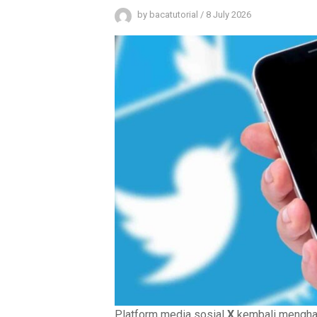
by
bacatutorial
/
8 July 2026
Platform media sosial
X
kembali menghad