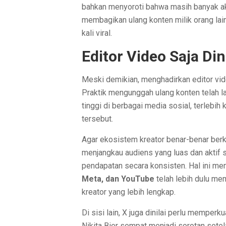
bahkan menyoroti bahwa masih banyak ak
membagikan ulang konten milik orang lai
kali viral.
Editor Video Saja Di
Meski demikian, menghadirkan editor vid
Praktik mengunggah ulang konten telah l
tinggi di berbagai media sosial, terlebi
tersebut.
Agar ekosistem kreator benar-benar ber
menjangkau audiens yang luas dan aktif
pendapatan secara konsisten. Hal ini men
Meta, dan YouTube
telah lebih dulu me
kreator yang lebih lengkap.
Di sisi lain, X juga dinilai perlu mempe
Nikita Bier sempat menjadi sorotan setel