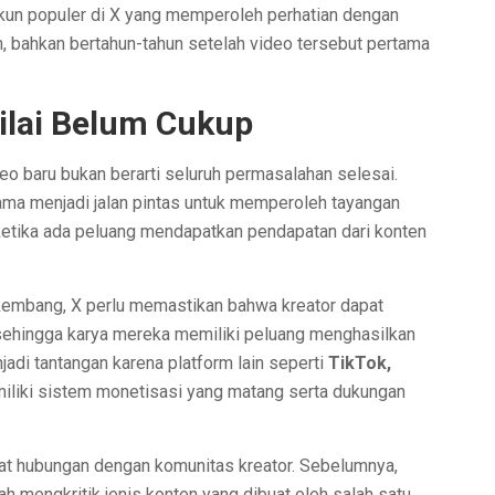
un populer di X yang memperoleh perhatian dengan
n, bahkan bertahun-tahun setelah video tersebut pertama
nilai Belum Cukup
eo baru bukan berarti seluruh permasalahan selesai.
ama menjadi jalan pintas untuk memperoleh tayangan
h ketika ada peluang mendapatkan pendapatan dari konten
kembang, X perlu memastikan bahwa kreator dapat
 sehingga karya mereka memiliki peluang menghasilkan
jadi tantangan karena platform lain seperti
TikTok,
miliki sistem monetisasi yang matang serta dukungan
rkuat hubungan dengan komunitas kreator. Sebelumnya,
ah mengkritik jenis konten yang dibuat oleh salah satu