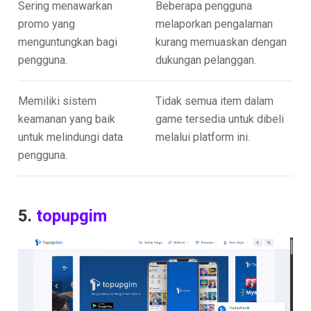
Sering menawarkan
Beberapa pengguna
promo yang
melaporkan pengalaman
menguntungkan bagi
kurang memuaskan dengan
pengguna.
dukungan pelanggan.
Memiliki sistem
Tidak semua item dalam
keamanan yang baik
game tersedia untuk dibeli
untuk melindungi data
melalui platform ini.
pengguna.
5.
topupgim