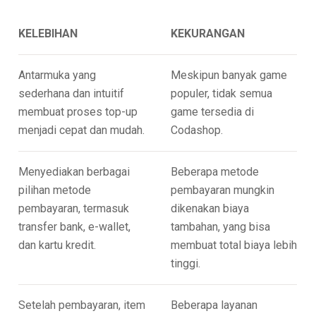
KELEBIHAN
KEKURANGAN
Antarmuka yang
Meskipun banyak game
sederhana dan intuitif
populer, tidak semua
membuat proses top-up
game tersedia di
menjadi cepat dan mudah.
Codashop.
Menyediakan berbagai
Beberapa metode
pilihan metode
pembayaran mungkin
pembayaran, termasuk
dikenakan biaya
transfer bank, e-wallet,
tambahan, yang bisa
dan kartu kredit.
membuat total biaya lebih
tinggi.
Setelah pembayaran, item
Beberapa layanan