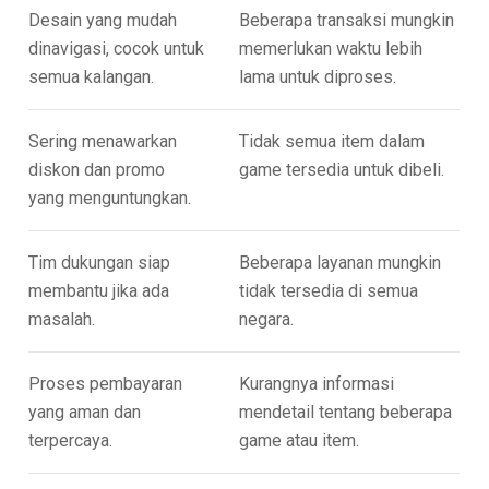
Desain yang mudah
Beberapa transaksi mungkin
dinavigasi, cocok untuk
memerlukan waktu lebih
semua kalangan.
lama untuk diproses.
Sering menawarkan
Tidak semua item dalam
diskon dan promo
game tersedia untuk dibeli.
yang menguntungkan.
Tim dukungan siap
Beberapa layanan mungkin
membantu jika ada
tidak tersedia di semua
masalah.
negara.
Proses pembayaran
Kurangnya informasi
yang aman dan
mendetail tentang beberapa
terpercaya.
game atau item.