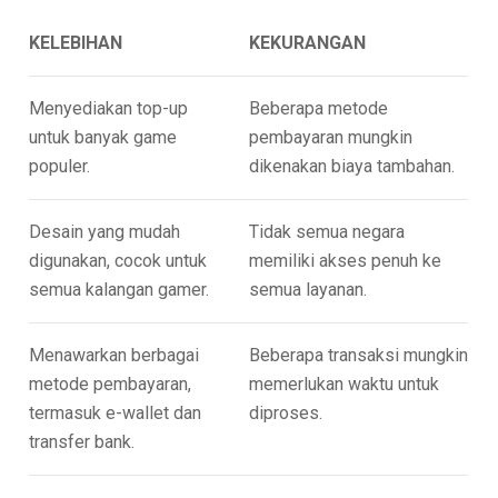
KELEBIHAN
KEKURANGAN
Menyediakan top-up
Beberapa metode
untuk banyak game
pembayaran mungkin
populer.
dikenakan biaya tambahan.
Desain yang mudah
Tidak semua negara
digunakan, cocok untuk
memiliki akses penuh ke
semua kalangan gamer.
semua layanan.
Menawarkan berbagai
Beberapa transaksi mungkin
metode pembayaran,
memerlukan waktu untuk
termasuk e-wallet dan
diproses.
transfer bank.