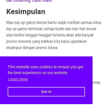
dan Streaming: Lebih Stabil
Kesimpulan
Mau top up game hemat kamu wajib melihat semua situs
top up game termurah setiap bulan dan hari-hari besar
atau ketika tanggal-tanggal tertentu akan ada banyak
promo menarik yang bahkan kita kamu gandakan
dicampur dengan promo lainya.
Atau akan ada promo menarik juga dengan kode
terntentu dari konten kreator game yang sedang
This website uses cookies to ensure you get
bekerjasama dengan salah satu situs top up game
the best experience on our website.
tersebut, jika kamu memiliki info menarik tentang
Learn more
tempat/situs top up silahkan berbagi di kolom komentar.
Got it!