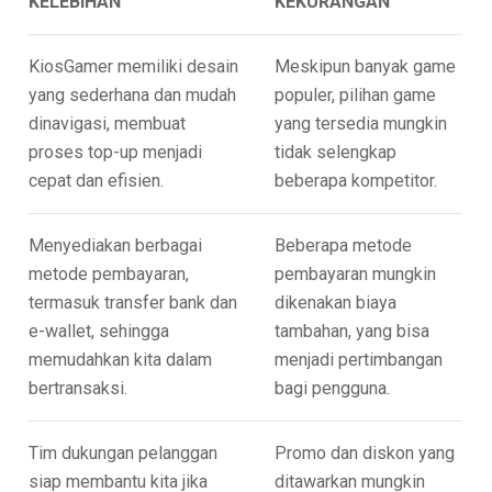
KELEBIHAN
KEKURANGAN
KiosGamer memiliki desain
Meskipun banyak game
yang sederhana dan mudah
populer, pilihan game
dinavigasi, membuat
yang tersedia mungkin
proses top-up menjadi
tidak selengkap
cepat dan efisien.
beberapa kompetitor.
Menyediakan berbagai
Beberapa metode
metode pembayaran,
pembayaran mungkin
termasuk transfer bank dan
dikenakan biaya
e-wallet, sehingga
tambahan, yang bisa
memudahkan kita dalam
menjadi pertimbangan
bertransaksi.
bagi pengguna.
Tim dukungan pelanggan
Promo dan diskon yang
siap membantu kita jika
ditawarkan mungkin