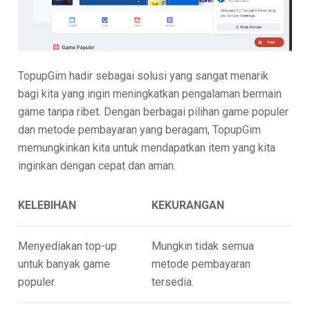
TopupGim hadir sebagai solusi yang sangat menarik
bagi kita yang ingin meningkatkan pengalaman bermain
game tanpa ribet. Dengan berbagai pilihan game populer
dan metode pembayaran yang beragam, TopupGim
memungkinkan kita untuk mendapatkan item yang kita
inginkan dengan cepat dan aman.
KELEBIHAN
KEKURANGAN
Menyediakan top-up
Mungkin tidak semua
untuk banyak game
metode pembayaran
populer.
tersedia.