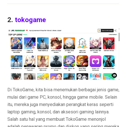
2.
tokogame
Di TokoGame, kita bisa menemukan berbagai jenis game,
mulai dari game PC, konsol, hingga game mobile. Selain
itu, mereka juga menyediakan perangkat keras seperti
laptop gaming, konsol, dan aksesori gaming lainnya.
Salah satu hal yang membuat TokoGame menonjol
adalah penawaran promo dan diskon yang sering mereka