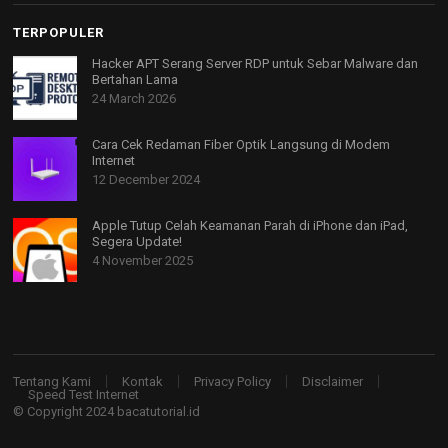
TERPOPULER
Hacker APT Serang Server RDP untuk Sebar Malware dan
Bertahan Lama
24 March 2026
Cara Cek Redaman Fiber Optik Langsung di Modem
Internet
12 December 2024
Apple Tutup Celah Keamanan Parah di iPhone dan iPad,
Segera Update!
4 November 2025
Tentang Kami
Kontak
Privacy Policy
Disclaimer
Speed Test Internet
© Copyright 2024
bacatutorial.id