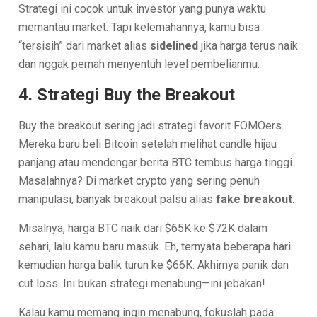
Strategi ini cocok untuk investor yang punya waktu
memantau market. Tapi kelemahannya, kamu bisa
“tersisih” dari market alias
sidelined
jika harga terus naik
dan nggak pernah menyentuh level pembelianmu.
4. Strategi Buy the Breakout
Buy the breakout sering jadi strategi favorit FOMOers.
Mereka baru beli Bitcoin setelah melihat candle hijau
panjang atau mendengar berita BTC tembus harga tinggi.
Masalahnya? Di market crypto yang sering penuh
manipulasi, banyak breakout palsu alias
fake breakout
.
Misalnya, harga BTC naik dari $65K ke $72K dalam
sehari, lalu kamu baru masuk. Eh, ternyata beberapa hari
kemudian harga balik turun ke $66K. Akhirnya panik dan
cut loss. Ini bukan strategi menabung—ini jebakan!
Kalau kamu memang ingin menabung, fokuslah pada