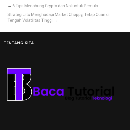
←
6 Tips Menabung Crypto dari Nol untuk Pemula
Strategi Jitu Menghadapi Market Choppy, Tetap Cuan di
Tengah Volatilitas Tinggi
→
TENTANG KITA