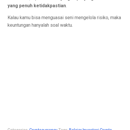
yang penuh ketidakpastian
.
Kalau kamu bisa menguasai seni mengelola risiko, maka
keuntungan hanyalah soal waktu.
Categories:
Cryptocurrency
Tags:
Belajar Investasi Crypto
,