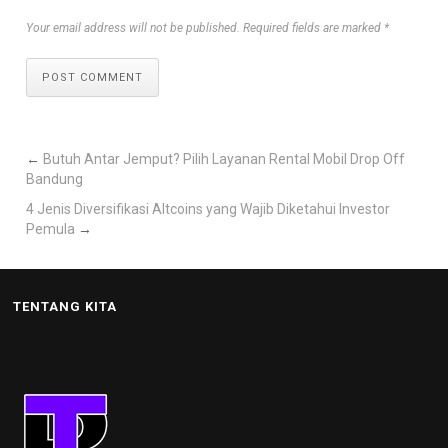
Your email address will not be published. Required fields are marked *
POST COMMENT
←
Butuh Antar Jemput? Pilih Layanan Rental Mobil Drop Off
Bandung
4 Jenis Diversifikasi Altcoins yang Wajib Diketahui Investor
Pemula
→
TENTANG KITA