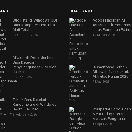
BARU
BUAT KAMU
Bug Fatal di Windows GDI
Adobe Hadirkan AI
Buat Komputer Tiba-Tiba
Assistant di Photosho
Mati Total
untuk Permudah Editin
17 October 2025
10 March 2026
Microsoft Defender Kini
Bisa Deteksi
Penyalahgunaan RPC oleh
8 Smartband Terbaik
Hacker
Dibawah 1 Juta untuk
Aktivitas Harian 2025
9 June 2026
7 May 2025
Teknik Baru Deteksi
Ransomware di Windows
lewat File Filter
Waspada! Google dan
Meta Diduga Tetap
9 February 2026
Melacak Pengguna
16 April 2026