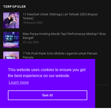
TERPOPULER
11 Headset Untuk Olahraga Lari Terbaik 2025 (Kupas
Tuntas)
18 August 2025
Mau Punya Hosting Murah Tapi Performanya Mantap? Bisa
Banget!
22 July 2025
7 Trik Push Rank Solo Mobile Legends untuk Pemain
Pemula
12 August 2025
This website uses cookies to ensure you get
the best experience on our website.
Learn more
Tentang Kami
Kontak
Privacy Policy
Disclaimer
Speed Test Internet
Got it!
© Copyright 2024
bacatutorial.id