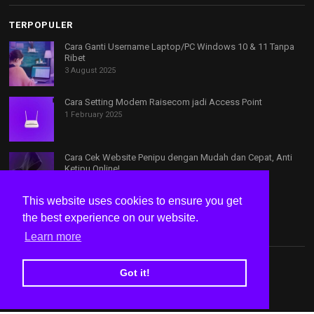
TERPOPULER
Cara Ganti Username Laptop/PC Windows 10 & 11 Tanpa
Ribet
3 August 2025
Cara Setting Modem Raisecom jadi Access Point
1 February 2025
Cara Cek Website Penipu dengan Mudah dan Cepat, Anti
Ketipu Online!
5 August 2025
This website uses cookies to ensure you get
the best experience on our website.
Learn more
Tentang Kami
Kontak
Privacy Policy
Disclaimer
Got it!
Speed Test Internet
© Copyright 2024
bacatutorial.id