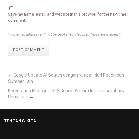
Save my name, email, and website in this browser for the next time I
comment.
Your email address will not be published. Required fields are marked *
POST COMMENT
←
Google Update AI Search dengan Kutipan dari Reddit dan
Sumber Lain
Kerentanan Microsoft 365 Copilot Ancam Informasi Rahasia
Pengguna
→
TENTANG KITA