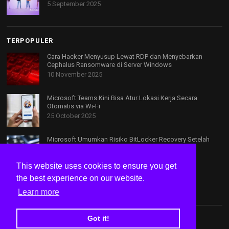
5 September 2025
TERPOPULER
Cara Hacker Menyusup Lewat RDP dan Menyebarkan
Cephalus Ransomware di Server Windows
10 November 2025
Microsoft Teams Kini Bisa Atur Lokasi Kerja Secara
Otomatis via Wi-Fi
25 October 2025
Microsoft Umumkan Risiko BitLocker Recovery Setelah
Update Windows Terbaru
6 November 2025
This website uses cookies to ensure you get
the best experience on our website.
Learn more
Got it!
Tentang Kami
Kontak
Privacy Policy
Disclaimer
Speed Test Internet