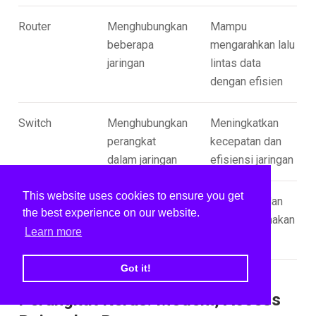
Router
Menghubungkan
Mampu
beberapa
mengarahkan lalu
jaringan
lintas data
dengan efisien
Switch
Menghubungkan
Meningkatkan
perangkat
kecepatan dan
dalam jaringan
efisiensi jaringan
This website uses cookies to ensure you get
Hub
Menghubungkan
Sederhana dan
the best experience on our website.
beberapa
mudah digunakan
Learn more
perangkat
Got it!
Perangkat Keras: Modem, Access