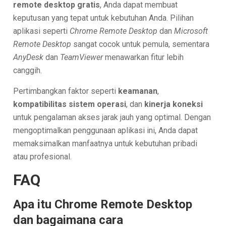
remote desktop gratis
, Anda dapat membuat
keputusan yang tepat untuk kebutuhan Anda. Pilihan
aplikasi seperti
Chrome Remote Desktop
dan
Microsoft
Remote Desktop
sangat cocok untuk pemula, sementara
AnyDesk
dan
TeamViewer
menawarkan fitur lebih
canggih.
Pertimbangkan faktor seperti
keamanan
,
kompatibilitas sistem operasi
, dan
kinerja koneksi
untuk pengalaman akses jarak jauh yang optimal. Dengan
mengoptimalkan penggunaan aplikasi ini, Anda dapat
memaksimalkan manfaatnya untuk kebutuhan pribadi
atau profesional.
FAQ
Apa itu Chrome Remote Desktop
dan bagaimana cara