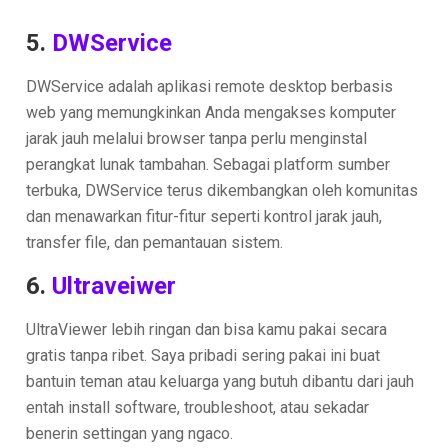
5.
DWService
DWService adalah aplikasi remote desktop berbasis
web yang memungkinkan Anda mengakses komputer
jarak jauh melalui browser tanpa perlu menginstal
perangkat lunak tambahan. Sebagai platform sumber
terbuka, DWService terus dikembangkan oleh komunitas
dan menawarkan fitur-fitur seperti kontrol jarak jauh,
transfer file, dan pemantauan sistem.
6.
Ultraveiwer
UltraViewer lebih ringan dan bisa kamu pakai secara
gratis tanpa ribet. Saya pribadi sering pakai ini buat
bantuin teman atau keluarga yang butuh dibantu dari jauh
entah install software, troubleshoot, atau sekadar
benerin settingan yang ngaco.