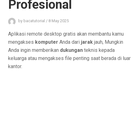
Profesional
by
bacatutorial
/
8 May 2025
Aplikasi remote desktop gratis akan membantu kamu
mengakses
komputer
Anda dari
jarak
jauh, Mungkin
Anda ingin memberikan
dukungan
teknis kepada
keluarga atau mengakses file penting saat berada di luar
kantor.