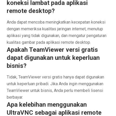
koneksi lambat pada aplikasi
remote desktop?
Anda dapat mencoba meningkatkan kecepatan koneksi
dengan memeriksa kualitas jaringan internet, menutup
aplikasi yang tidak digunakan, dan mengatur pengaturan
kualitas gambar pada aplikasi remote desktop.
Apakah TeamViewer versi gratis
dapat digunakan untuk keperluan
bisnis?
Tidak, TeamViewer versi gratis hanya dapat digunakan
untuk keperluan pribadi. Jika Anda ingin menggunakan
TeamViewer untuk bisnis, Anda perlu membeli lisensi
berbayar.
Apa kelebihan menggunakan
UltraVNC sebagai aplikasi remote