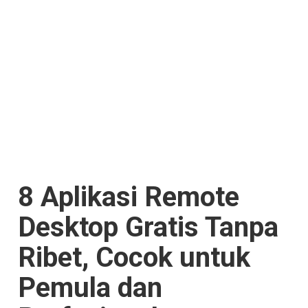
8 Aplikasi Remote
Desktop Gratis Tanpa
Ribet, Cocok untuk
Pemula dan