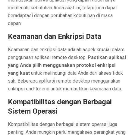
memenuhi kebutuhan Anda saat ini, tetapi juga dapat
beradaptasi dengan perubahan kebutuhan di masa
depan.
Keamanan dan Enkripsi Data
Keamanan dan enkripsi data adalah aspek krusial dalam
penggunaan aplikasi remote desktop.
Pastikan aplikasi
yang Anda pilih menggunakan protokol enkripsi
yang kuat
untuk melindungi data Anda dari akses tidak
sah. Beberapa aplikasi remote desktop menggunakan
enkripsi end-to-end untuk memastikan keamanan data.
Kompatibilitas dengan Berbagai
Sistem Operasi
Kompatibilitas dengan berbagai sistem operasi juga
penting. Anda mungkin perlu mengakses perangkat yang