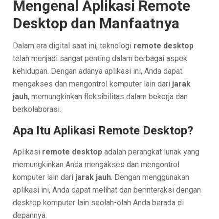
Mengenal Aplikasi Remote
Desktop dan Manfaatnya
Dalam era digital saat ini, teknologi
remote desktop
telah menjadi sangat penting dalam berbagai aspek
kehidupan. Dengan adanya aplikasi ini, Anda dapat
mengakses dan mengontrol komputer lain dari
jarak
jauh
, memungkinkan fleksibilitas dalam bekerja dan
berkolaborasi.
Apa Itu Aplikasi Remote Desktop?
Aplikasi
remote desktop
adalah perangkat lunak yang
memungkinkan Anda mengakses dan mengontrol
komputer lain dari
jarak jauh
. Dengan menggunakan
aplikasi ini, Anda dapat melihat dan berinteraksi dengan
desktop komputer lain seolah-olah Anda berada di
depannya.